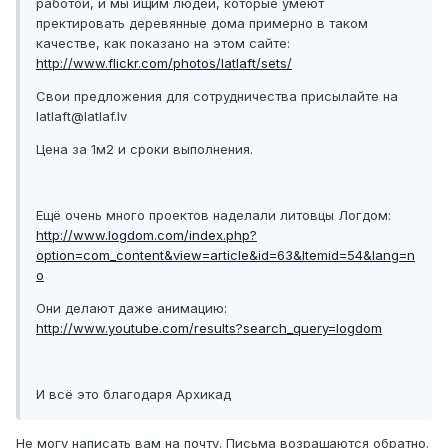
работой, и мы ищим людей, которые умеют
пректировать деревянные дома примерно в таком
качестве, как показано на этом сайте:
http://www.flickr.com/photos/latlaft/sets/
Свои предложения для сотрудничества присылайте на
latlaft@latlaf.lv
Цена за 1м2 и сроки выполнения.
Ещё очень много проектов наделали литовцы Логдом:
http://www.logdom.com/index.php?
option=com_content&view=article&id=63&Itemid=54&lang=n
o
Они делают даже анимацию:
http://www.youtube.com/results?search_query=logdom
И всё это благодаря Архикад
Не могу написать вам на почту. Письма возращаются обратно.