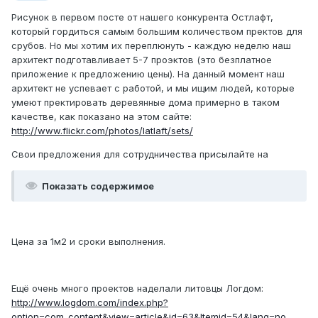
Рисунок в первом посте от нашего конкурента Остлафт,
который гордиться самым большим количеством пректов для
срубов. Но мы хотим их переплюнуть - каждую неделю наш
архитект подготавливает 5-7 проэктов (это безплатное
приложение к предложению цены). На данный момент наш
архитект не успевает с работой, и мы ищим людей, которые
умеют пректировать деревянные дома примерно в таком
качестве, как показано на этом сайте:
http://www.flickr.com/photos/latlaft/sets/
Свои предложения для сотрудничества присылайте на
Показать содержимое
Цена за 1м2 и сроки выполнения.
Ещё очень много проектов наделали литовцы Логдом:
http://www.logdom.com/index.php?
option=com_content&view=article&id=63&Itemid=54&lang=no