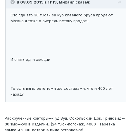
В 08.09.2015 в 11:19, Михаил сказал:
Это где это 30 тысяч за куб клееного бруса продают.
Можно я тоже в очередь встану продать
И опять одни эмоции
То есть вы клеете теми же составами, что и 400 лет
назад?
Раскрученные конторы---Гуд Вуд, Сокольский Док, Гринсайд--
30 тыс--куб в изделии...(24 тыс--погонаж, 4000--зарезка
замка и 2000-потери в виде отторцовки)