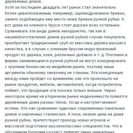
деревянных домов.
Хотя за последние двадцать лет рынок стал значительно
более цивилизованным. Например, оцилиндрованное бревно,
заняло подобающее ему место ниже бревна ручной рубки. А
вот дома из клееного бруса стоят дороже всех остальных.
Сравнивать эти виды домов некорректно, так как в
нашем(изготовление домов ручной рубки) случае покупатель
приобретает традиционный сруб из массива дерева высшего
качества, а в случае с клееным брусом индустриальный
продукт из дерева, клея, различных добавок и т. д. Плотники и
фирмы занимающиеся ручной рубкой не могут конкурировать
с крупным бизнесом на медийном рынке, поэтому наши
аргументы обычному заказчику не слышны. Эта конкуренция
между нами пройдет со временем, как это произошло на
рынке продуктов, мебели, автомобилей, когда потребитель
поймет, что продукция эта похожа только внешне. Через
некоторое время на вторичном рынке недвижимости появятся
деревянные дома разных типов, тогда и наступит момент
истины. Это как сравнение чудесных современных панельных
домов и кирпичных сталинских. А пока, низкие цены на дома
ручной рубки, препятствуют приходу новых игроков и
массовой подготовке высококлассных специалистов. Что в
обозримом будущем создаст дефицит таких уникальных