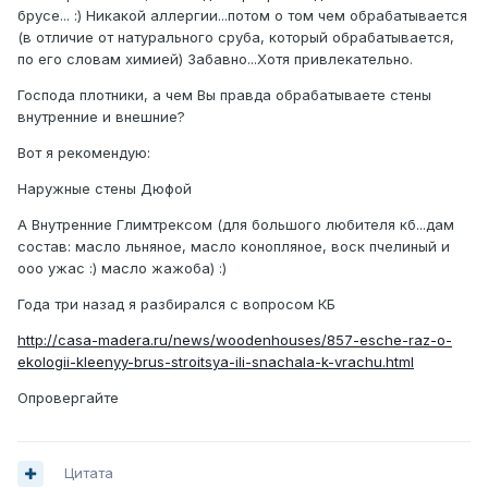
брусе... :) Никакой аллергии...потом о том чем обрабатывается
(в отличие от натурального сруба, который обрабатывается,
по его словам химией) Забавно...Хотя привлекательно.
Господа плотники, а чем Вы правда обрабатываете стены
внутренние и внешние?
Вот я рекомендую:
Наружные стены Дюфой
А Внутренние Глимтрексом (для большого любителя кб...дам
состав: масло льняное, масло конопляное, воск пчелиный и
ооо ужас :) масло жажоба) :)
Года три назад я разбирался с вопросом КБ
http://casa-madera.ru/news/woodenhouses/857-esche-raz-o-
ekologii-kleenyy-brus-stroitsya-ili-snachala-k-vrachu.html
Опровергайте
Цитата