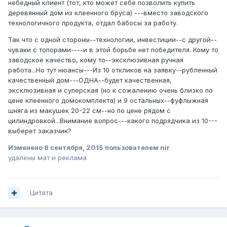
небедный клиент (тот, кто может себе позволить купить
деревянный дом из клеенного бруса) ---вместо заводского
технологичного продукта, отдал бабосы за работу.
Так что с одной стороны--технологии, инвестиции--с другой--
чуваки с топорами----и в этой борьбе нет победителя. Кому то
заводское качество, кому то--эксклюзивная ручная
работа...Но тут нюансы---Из 10 откликов на заявку--рубленный
качественный дом---ОДНА--будет качественная,
эксклюзивная и суперская (но к сожалению очень близко по
цене клеенного домокомплекта) и 9 остальных--фуфлыжная
шняга из макушек 20-22 см--но по цене рядом с
цилиндровкой...Внимание вопрос---какого подрядчика из 10---
выберет заказчик?
Изменено
8 сентября, 2015
пользователем nir
удалены мат и реклама
Цитата