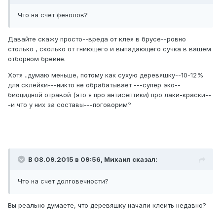
Что на счет фенолов?
Давайте скажу просто--вреда от клея в брусе--ровно
столько , сколько от гниющего и выпадающего сучка в вашем
отборном бревне.
Хотя ..думаю меньше, потому как сухую деревяшку--10-12%
для склейки---никто не обрабатывает ---супер эко--
биоцидной отравой (это я про антисептики) про лаки-краски--
-и что у них за составы---поговорим?
В 08.09.2015 в 09:56, Михаил сказал:
Что на счет долговечности?
Вы реально думаете, что деревяшку начали клеить недавно?