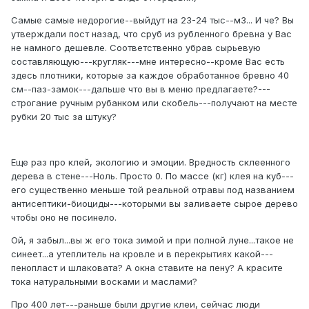
Самые самые недорогие--выйдут на 23-24 тыс--м3... И че? Вы
утверждали пост назад, что сруб из рубленного бревна у Вас
не намного дешевле. Соответственно убрав сырьевую
составляющую---кругляк---мне интересно--кроме Вас есть
здесь плотники, которые за каждое обработанное бревно 40
см--паз-замок---дальше что вы в меню предлагаете?---
строгание ручным рубанком или скобель---получают на месте
рубки 20 тыс за штуку?
Еще раз про клей, экологию и эмоции. Вредность склеенного
дерева в стене---Ноль. Просто 0. По массе (кг) клея на куб---
его существенно меньше той реальной отравы под названием
антисептики-биоциды---которыми вы заливаете сырое дерево
чтобы оно не посинело.
Ой, я забыл...вы ж его тока зимой и при полной луне...такое не
синеет...а утеплитель на кровле и в перекрытиях какой---
пенопласт и шлаковата? А окна ставите на пену? А красите
тока натуральными восками и маслами?
Про 400 лет---раньше были другие клеи, сейчас люди