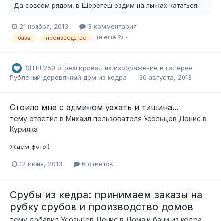
Да совсем рядом, в Шерегеш ездим на лыжах кататься.
21 ноября, 2013
3 комментария
(и ещё 2)
база
производство
SHTIL250
отреагировал на изображение в галерее:
Рубленый деревянный дом из кедра
30 августа, 2013
Стоило мне с админом уехать и тишина...
тему ответил в
Михаил
пользователя
Усольцев Денис
в
Курилка
Ждем фото!)
12 июня, 2013
6 ответов
Срубы из кедра: принимаем заказы на
рубку срубов и производство домов
тему добавил
Усольцев Денис
в
Дома и бани из кедра