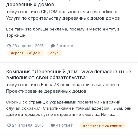
деревянных домов
тему ответил в
СКДОМ
пользователя
casa-admin
в
Услуги по строительству деревянных домов домов
Все таки это больше реклама, посему и место ей тут, в
Торжище
28 апреля, 2015
2 ответа
деревянный дом
сруб
Компания "Деревянный дом" www.demadera.ru не
выполняют свои обязательства
тему ответил в
Елена78
пользователя
casa-admin
в
Проектирование деревянных домов
Скрины со страниц с украденными проектами на всякий
случай сохранил. С картинками и точным адресом. Гыыы, они
даже ватермарк путью вытравить не смогли... Ни на...
24 апреля, 2015
41 ответ
внимание мошенники