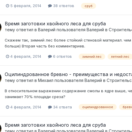
5 февраля, 2014
38 ответов
сруб
Время заготовки хвойного леса для сруба
тему ответил в
Валерий
пользователя
Валерий
в
Строитель
Скажем так, зимний лес более стойкий стеновой материал. чем 
больше) Вторая часть без комментариев.
4 февраля, 2014
6 ответов
зимний лес
летний лес
Оцилиндрованное бревно - преимущества и недост
тему ответил в
Михаил
пользователя
Валерий
в
Строительс
В относительном выражении содержание смолы в ядре выше, чем
занимает 70% площади среза?
4 февраля, 2014
34 ответа
оцилиндрованное
брев
Время заготовки хвойного леса для сруба
тему ответил в
Валерий
пользователя
Валерий
в
Строитель