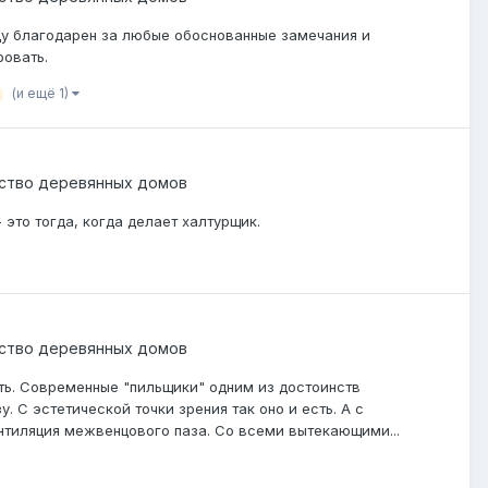
Буду благодарен за любые обоснованные замечания и
ровать.
(и ещё 1)
ство деревянных домов
- это тогда, когда делает халтурщик.
ство деревянных домов
ть. Современные "пильщики" одним из достоинств
 С эстетической точки зрения так оно и есть. А с
ентиляция межвенцового паза. Со всеми вытекающими...