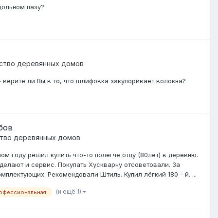
дольном пазу?
ство деревянных домов
- верите ли Вы в то, что шлифовка закупоривает волокна?
бов
тво деревянных домов
ом году решил купить что-то полегче отцу (80лет) в деревню.
делают и сервис. Покупать Хускварну отсоветовали. За
плектующих. Рекомендовали Штиль. Купил лёгкий 180 - й. ...
(и ещё 1)
офессиональная