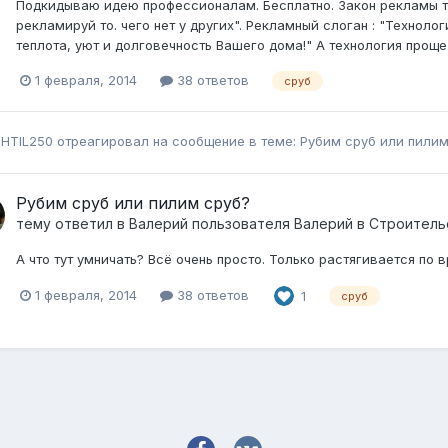
Подкидываю идею профессионалам. Бесплатно. Закон рекламы та
рекламируй то. чего нет у других". Рекламный слоган : "Техноло
теплота, уют и долговечность Вашего дома!" А технология проще
1 февраля, 2014
38 ответов
сруб
SHTIL250
отреагировал на сообщение в теме:
Рубим сруб или пили
Рубим сруб или пилим сруб?
тему ответил в
Валерий
пользователя
Валерий
в
Строитель
А что тут умничать? Всё очень просто. Только растягивается по 
1 февраля, 2014
38 ответов
1
сруб