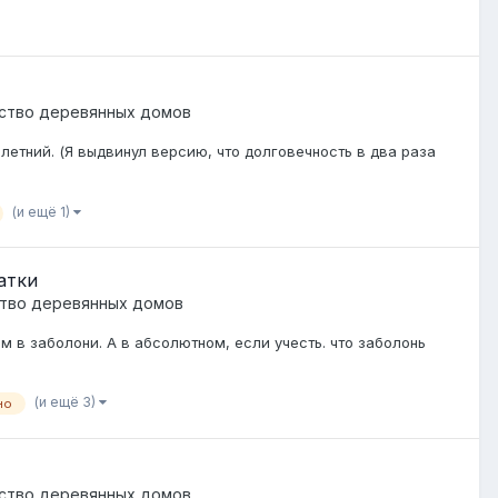
ство деревянных домов
летний. (Я выдвинул версию, что долговечность в два раза
(и ещё 1)
атки
тво деревянных домов
 в заболони. А в абсолютном, если учесть. что заболонь
(и ещё 3)
но
ство деревянных домов