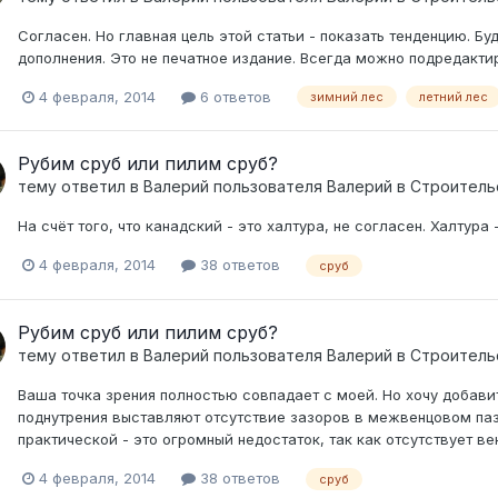
Согласен. Но главная цель этой статьи - показать тенденцию. 
дополнения. Это не печатное издание. Всегда можно подредакти
4 февраля, 2014
6 ответов
зимний лес
летний лес
Рубим сруб или пилим сруб?
тему ответил в
Валерий
пользователя
Валерий
в
Строитель
На счёт того, что канадский - это халтура, не согласен. Халтура 
4 февраля, 2014
38 ответов
сруб
Рубим сруб или пилим сруб?
тему ответил в
Валерий
пользователя
Валерий
в
Строитель
Ваша точка зрения полностью совпадает с моей. Но хочу добави
поднутрения выставляют отсутствие зазоров в межвенцовом пазу.
практической - это огромный недостаток, так как отсутствует в
4 февраля, 2014
38 ответов
сруб