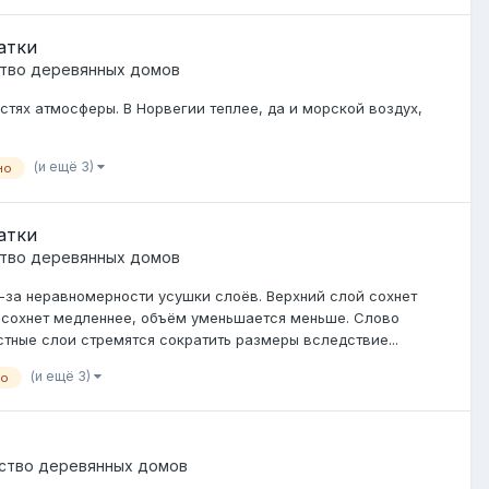
атки
тво деревянных домов
стях атмосферы. В Норвегии теплее, да и морской воздух,
(и ещё 3)
но
атки
тво деревянных домов
-за неравномерности усушки слоёв. Верхний слой сохнет
 сохнет медленнее, объём уменьшается меньше. Слово
тные слои стремятся сократить размеры вследствие...
(и ещё 3)
но
ство деревянных домов