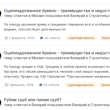
Оцилиндрованное бревно - преимущества и недост
тему ответил в
Михаил
пользователя
Валерий
в
Строительс
По поводу кручения приму к сведению. Наверное всё в особенно
видимо, способствует долговечности.
3 февраля, 2014
34 ответа
оцилиндрованное
брев
Оцилиндрованное бревно - преимущества и недост
тему ответил в
Михаил
пользователя
Валерий
в
Строительс
По поводу трещин в ОЦБ. Трещины в любом бревне возникают из
быстрее, его объём уменьшается. Нижний слой накрыт верхним,
классику: Профессор Л.М. Перелыгин: ?При высыхании поверхнос
1 февраля, 2014
34 ответа
оцилиндрованное
брев
Рубим сруб или пилим сруб?
тему ответил в
Валерий
пользователя
Валерий
в
Строитель