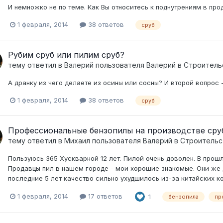
И немножко не по теме. Как Вы относитесь к поднутрениям в про
1 февраля, 2014
38 ответов
сруб
Рубим сруб или пилим сруб?
тему ответил в
Валерий
пользователя
Валерий
в
Строитель
А дранку из чего делаете из осины или сосны? И второй вопрос 
1 февраля, 2014
38 ответов
сруб
Профессиональные бензопилы на производстве сру
тему ответил в
Михаил
пользователя
Валерий
в
Строительс
Пользуюсь 365 Хускварной 12 лет. Пилой очень доволен. В прошл
Продавцы пил в нашем городе - мои хорошие знакомые. Они же 
последние 5 лет качество сильно ухудшилось из-за китайских ком
1 февраля, 2014
17 ответов
1
бензопила
пр