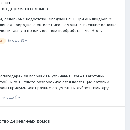
атки
тво деревянных домов
и, основноые недостатки следующие: 1, При оцилиндровке
лищем природного антисептика - смолы. 2. Внешние волокна
ать влагу интенсивнее, чем необработанные. Что в...
(и ещё 3)
но
лагодарен за поправки и уточнения. Время заготовки
стройщика. В Рунете разворачиваются настоящие баталии
роны придумывают разные аргументы и дубасят ими друг...
(и ещё 1)
ство деревянных домов