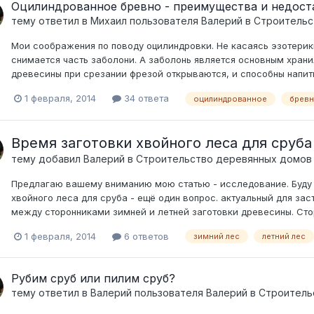
Оцилиндрованное бревно - преимущества и недост
тему ответил в
Михаил
пользователя
Валерий
в
Строительс
Мои соображения по поводу оцилиндровки. Не касаясь эзотерик
снимается часть заболони. А заболонь является основным храни
древесины при срезании фрезой открываются, и способны напитыв
1 февраля, 2014
34 ответа
оцилиндрованное
брев
Время заготовки хвойного леса для сруба
тему добавил
Валерий
в
Строительство деревянных домов
Предлагаю вашему вниманию мою статью - исследование. Буду б
хвойного леса для сруба - ещё один вопрос. актуальный для за
между сторонниками зимней и летней заготовки древесины. Сто
1 февраля, 2014
6 ответов
зимний лес
летний лес
Рубим сруб или пилим сруб?
тему ответил в
Валерий
пользователя
Валерий
в
Строитель