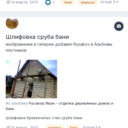
(и ещё 1)
14 марта, 2013
1
баня
крыльцо
Шлифовка сруба бани
изображение в галерее добавил
Rysakov
в
Альбомы
плотников
Из альбома
Русаков Иван - отделка деревянных домов и
бань
Шлифовка бревенчатых стен сруба бани
(и ещё 1)
14 марта, 2013
отделка
баня