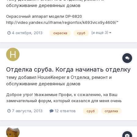
обслуживание деревянных домов
Окрасочный аппарат модели DP-6820
http://video.yandex.ru/iframe/regionfox/k693vicx9y.4609/"
Технические характеристики окрасочного оборудования:
(и ещё 3)
4 октября, 2013
окраска
сруб
модель окрасочного аппарата - DP-6820 напряжение/частота
электрического тока - 200-240В/50ГЦ устройство насоса -
мембранный насос мощность двигателя - 750...
Отделка сруба. Когда начинать отделку
тему добавил
HouseKeeper
в
Отделка, ремонт и
обслуживание деревянных домов
Доброе утро! Уважаемые Профи, к сожалению, на Ваш
замечательный форум, который оказался для меня очень
полезным, я попала случайно и довольно поздно - домик уже
7 августа, 2013
12 ответов
сруб
отделка
сложен, и как оказывается, мягко говоря, посредственно...
Однако, дом уже под крышей и срублен был в феврале сего
года. Трещины ... "Мама н...