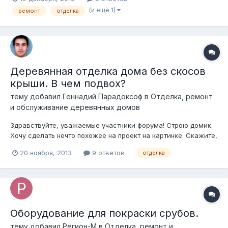
домов. Вытягивают проблемные дома, от которых отказались
(и ещё 1)
ремонт
отделка
другие плотники. Услуги их стоят не дешево, но результат
того стоит. За год вытянули неск...
Деревянная отделка дома без скосов
крыши. В чем подвох?
тему добавил
Геннадий Парадоксоф
в
Отделка, ремонт
и обслуживание деревянных домов
Здравствуйте, уважаемые участники форума! Строю домик.
Хочу сделать нечто похожее на проект на картинке. Скажите,
пожалуйста, такая отделка и особенно крыша без скосов ?
20 ноября, 2013
9 ответов
отделка
жизнеспособны в наших условиях? Для отделки
используется какое-то хитрое дерево? На фоне советов
многих строителей увеличить...
Оборудование для покраски срубов.
тему добавил
Регион-М
в
Отделка, ремонт и