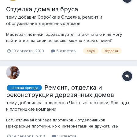
Отделка дома из бруса
тему добавил
Софо4ка
в
Отделка, ремонт и
обслуживание деревянных домов
Мастера-плотники, здравствуйте! читаю-читаю и не могу
найти ответ на свои вопросы... можно к вам с ними?
...поставили нам дом из профилированного бруса камерной
19 августа, 2013
5 ответов
брус
отделка
сушки, полы черновые. Покрыли крышу металлочерепицей.
Не получается дом до холодов "под Ключ" поставить ( с
отоплением, чтоб..) Сейчас с...
Ремонт, отделка и
частная бригада
реконструкция деревянных домов
тему добавил
casa-madera
в
Частные плотники, бригады
и плотницкие компании
Есть отличная бригада плотников - отделочников.
Прекрасные плотники, но с интернетами не дружат. Увы.
Занимаются и строительством и ремонтом деревянных
19 декабря, 2013
5 ответов