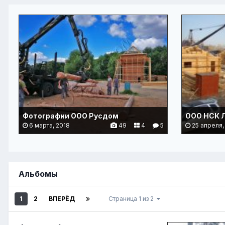
Фотографии ООО Русдом
6 марта, 2018
49
4
5
25 апреля,
Альбомы
1
2
ВПЕРЁД
Страница 1 из 2