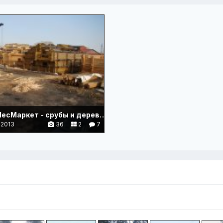
ООО НСК ЛесМаркет - срубы и деревянные дома из кедра
 2013
36
2
7