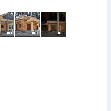
0
0
1
0
0