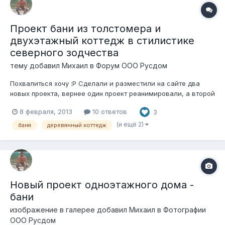
Проект бани из толстомера и
двухэтажный коттедж в стилистике
северного зодчества
тему добавил
Михаил
в
Форум ООО Русдом
Похвалиться хочу :P Сделали и разместили на сайте два
новых проекта, вернее один проект реанимировали, а второй
- новый Проект бани из комлей Игрушка Проект старый, был
8 февраля, 2013
10 ответов
3
реализован в 2006 году А сейчас просто восстановили
проект и перенесли в архикад 2008 Проект деревянного
(и ещё 2)
баня
деревянный коттедж
коттед...
Новый проект одноэтажного дома -
бани
изображение в галерее добавил
Михаил
в
Фотографии
ООО Русдом