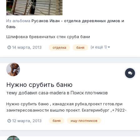
Из альбома
Русаков Иван - отделка деревянных домов и
бань
Шлифовка бревенчатых стен сруба бани
(и ещё 1)
14 марта, 2013
отделка
баня
Нужно срубить баню
тему добавил
casa-madera
в
Поиск плотников
Нужно срубить баню , канадская рубка,проект готов.при
заинтересованности вышлю проект. Екатеринбург ,+7922-
2252424 Источник: комментарий на сайте Сообщества Автор
12 марта, 2013
баня
ищу плотников
комментария: zamekt