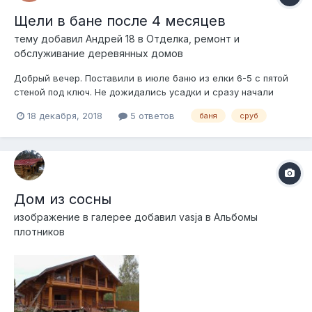
Щели в бане после 4 месяцев
тему добавил
Андрей 18
в
Отделка, ремонт и
обслуживание деревянных домов
Добрый вечер. Поставили в июле баню из елки 6-5 с пятой
стеной под ключ. Не дожидались усадки и сразу начали
топить и мыться. В октябре заметил ,что в банном отделении
18 декабря, 2018
5 ответов
баня
сруб
начали появляться щели между верхними бревнами
толщиной с большой палец,при чем они есть только внутри
строения, снаружи все хорошо...
Дом из сосны
изображение в галерее добавил
vasja
в
Альбомы
плотников