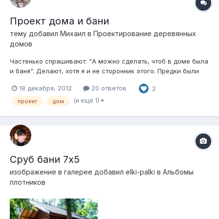
Проект дома и бани
тему добавил
Михаил
в
Проектирование деревянных
домов
Частенько спрашивают: "А можно сделать, чтоб в доме была
и баня". Делают, хотя я и не сторонник этого. Предки были
далеко не дураки, когда разносили жилый постройки и баню
18 декабря, 2012
20 ответов
2
максимаально далеко, в пределах своего надела. Да и
размещать в доме источник повышеной влажности - очень
(и ещё 1)
проект
дом
плохо, как не выв...
Сруб бани 7х5
изображение в галерее добавил
elki-palki
в
Альбомы
плотников