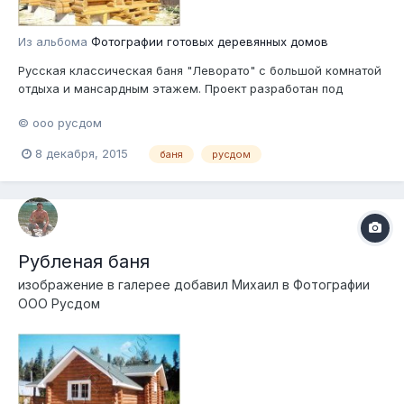
Из альбома
Фотографии готовых деревянных домов
Русская классическая баня "Леворато" с большой комнатой
отдыха и мансардным этажем. Проект разработан под
бревенчатый сруб ручной рубки Читать далее:
© ооо русдом
http://www.rusdom.ru/projects-baths/levorato/
8 декабря, 2015
баня
русдом
Рубленая баня
изображение в галерее добавил
Михаил
в
Фотографии
ООО Русдом