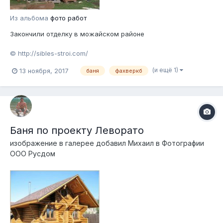
Из альбома
фото работ
Закончили отделку в можайском районе
© http://sibles-stroi.com/
(и ещё 1)
13 ноября, 2017
баня
фахверкб
Баня по проекту Леворато
изображение в галерее добавил
Михаил
в
Фотографии
ООО Русдом