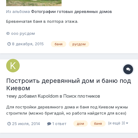
Из альбома
Фотографии готовых деревянных домов
Бревенчатая баня в полтора этажа.
© ооо русдом
8 декабря, 2015
баня
русдом
Построить деревянный дом и баню под
Киевом
тему добавил
Kupoldom
в
Поиск плотников
Для постройки деревянного дома и баня под Киевом нужны
строители (можно бригадой, но работа найдется для всех)
Требования: - из Ивано-Франковской области Карпат, - опыт
(и ещё 3)
25 июля, 2014
1 ответ
дом
баня
работы по деревянному строительству от 5 лет Условия
работы: - строительство 15 км от Киева - сезон лето-осень, -
проживание в...