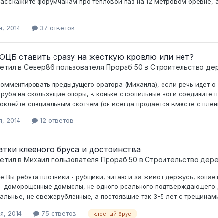
расскажите форумчанам про тепловой паз на 12 метровом бревне, а 
я, 2014
37 ответов
ОЦБ ставить сразу на жесткую кровлю или нет?
ветил в
Север86
пользователя
Прораб 50
в
Строительство де
комментировать предыдущего оратора (Михаила), если речь идет о 
сруба на скользящие опоры, в коньке стропильные ноги соедините 
оклейте специальным скотчем (он всегда продается вместе с пленк
я, 2014
12 ответов
тки клееного бруса и достоинства
ветил в
Михаил
пользователя
Прораб 50
в
Строительство дер
е Вы ребята плотники - рубщики, читаю и за живот держусь, копает
- доморощенные домыслы, не одного реального подтверждающего 
альные, не свежерубленные, а постоявшие так 3-5 лет с трещинами
я, 2014
75 ответов
клееный брус