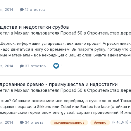
я, 2014
12 ответов
щества и недостатки срубов
ветил в
Михаил
пользователя
Прораб 50
в
Строительство дер
ерлок, информация устаревшая, цех давно продан! Агресси никакой
надо двигаться в ногу со временем! Вы пиарите рубку, потому что 
ные материалы - все некондиция с Ваших слов! Будьте адекватными
я, 2014
37 ответов
1
дрованное бревно - преимущества и недостатки
ветил в
Михаил
пользователя
Прораб 50
в
Строительство дер
астик? Обошьем алюминием или серебром, а лучше золотом! Тольк
ещинок покрасили Sikkens или Zobel или Boritex top lasur(стойкая
мериканским герметиком energy seal, вариант проверенный. И живи
(и ещё 3)
я, 2014
34 ответа
оцилиндрованное
бревно