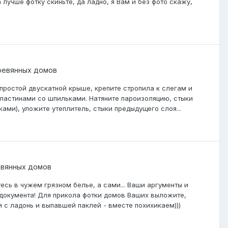
лучше фотку скиньте, да ладно, я Вам и без фото скажу,
ревянных домов
простой двускатной крыше, крепите стропила к слегам и
пластинами со шпильками. Натяните пароизоляцию, стыки
ами), уложите утеплитель, стыки предыдущего слоя...
евянных домов
есь в чужем грязном белье, а сами... Ваши аргументы и
документа! Для прикола фотки домов Ваших выложите,
 с ладонь и выпавшей паклей - вместе похихикаем)))