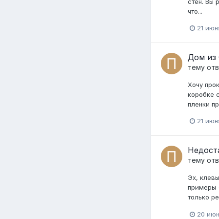
стен. Вы 
что...
21 июн
Дом из 
тему от
Хочу про
коробке 
пленки пр
21 июн
Недоста
тему от
Эх, клевы
примеры 
только ре
20 июн