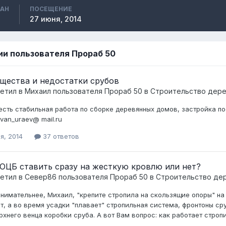
ВАН
ПОСЕЩЕНИЕ
27 июня, 2014
ии пользователя Прораб 50
щества и недостатки срубов
ветил в
Михаил
пользователя
Прораб 50
в
Строительство дер
 есть стабильная работа по сборке деревянных домов, застройка п
 ivan_uraev@ mail.ru
я, 2014
37 ответов
ОЦБ ставить сразу на жесткую кровлю или нет?
ветил в
Север86
пользователя
Прораб 50
в
Строительство де
внимательнее, Михаил, "крепите стропила на скользящие опоры" на
т, а во время усадки "плавает" стропильная система, фронтоны ср
рхнего венца коробки сруба. А вот Вам вопрос: как работает строп