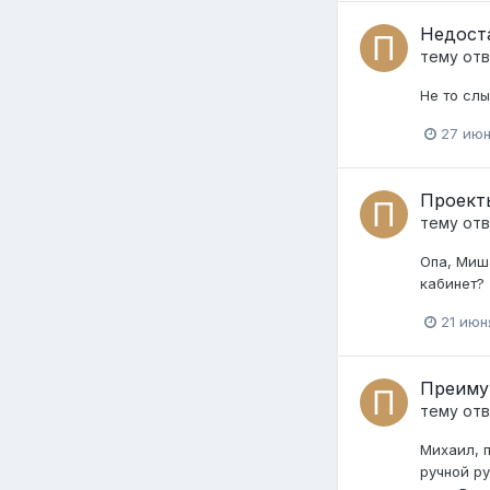
Недоста
тему от
Не то слы
27 июн
Проект
тему от
Опа, Миша
кабинет?
21 июн
Преиму
тему от
Михаил, 
ручной ру