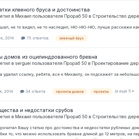
тки клееного бруса и достоинства
ветил в
Михаил
пользователя
Прораб 50
в
Строительство дер
шал, не то видел, не то наследил, НЮ-НЮ-НЮ, лучше расскажи как 
я, 2014
75 ответов
клееный брус
ы домов из оцилиндрованного бревна
ветил в
serguei
пользователя
Прораб 50
в
Проектирование дер
 удалил ссылку, ребята, все к Михаилу, он подскажет за небольшо
(и ещё 1)
я, 2014
34 ответа
проекты домов
проекты
щества и недостатки срубов
ветил в
Михаил
пользователя
Прораб 50
в
Строительство дер
прочитал Вашу статью про достоинства и недеостатки рубленых дом
бки то, что можно использовать бревна длиной до 12 метров, на п