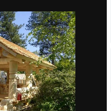
Share
По
ажения автора
ф, которая ставила эту беседку в парке Сокольники?