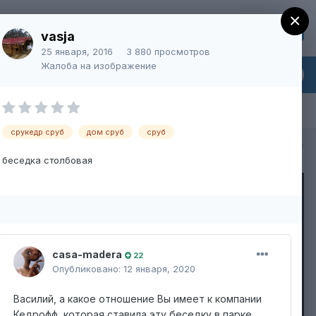
×
Регистрация
Уже зарегистрированы? Войти
vasja
25 января, 2016
3 880 просмотров
Жалоба на изображение
срукедр сруб
дом сруб
сруб
Вся активность
беседка столбовая
casa-madera
22
Опубликовано:
12 января, 2020
Василий, а какое отношение Вы имеет к компании
Кедрофф, которая ставила эту беседку в парке