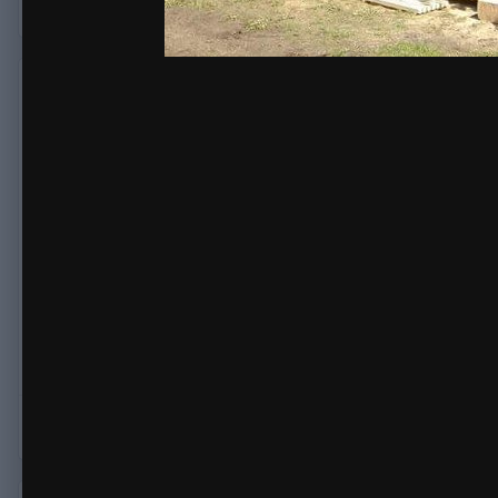
Цитата
vasja
2
Опубликовано:
12 января, 2020
В 12.01.2020 в 11:40,
casa-madera
сказал:
Василий, а какое отношение Вы имеет к компании Кедр
Во первых изготавливали ее мы, есть фото на стадии изг
во вторых Кедрофф ранее сами ни когда не изготавливал
сейчас я более года не общался с руководителем Кедро
Цитата