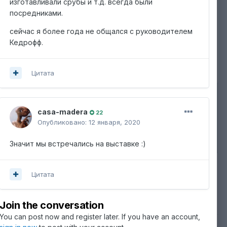
ИЗ АЛЬБОМА
изготавливали срубы и т.д. всегда были
фото работ
посредниками.
42 изображения
дписчики
0
сейчас я более года не общался с руководителем
0 комментариев
Кедрофф.
7 комментариев к
изображению
Цитата
casa-madera
22
Опубликовано:
12 января, 2020
Значит мы встречались на выставке
:)
Цитата
Join the conversation
You can post now and register later. If you have an account,