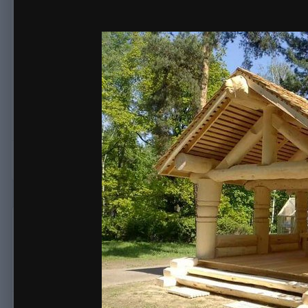
Автор:
vasja
25 января, 2016
3 880 просмотров
Другие изобр
беседка столбовая
КОПИРАЙТ
© sibles-stroi.com
Жалоба на изображение
casa-madera
22
Опубликовано:
12 января, 2020
Василий, а какое отношение Вы имеет к компании Кедроф