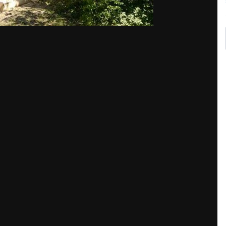
офф, которая ставила эту беседку в парке Сокольники?
отовления.
и срубы и т.д. всегда были посредниками.
фф.