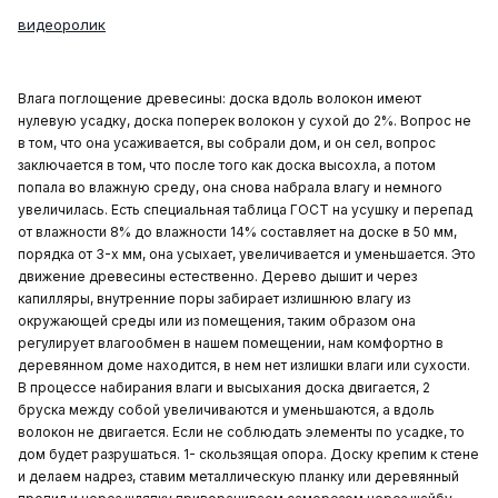
видеоролик
Влага поглощение древесины: доска вдоль волокон имеют
нулевую усадку, доска поперек волокон у сухой до 2%. Вопрос не
в том, что она усаживается, вы собрали дом, и он сел, вопрос
заключается в том, что после того как доска высохла, а потом
попала во влажную среду, она снова набрала влагу и немного
увеличилась. Есть специальная таблица ГОСТ на усушку и перепад
от влажности 8% до влажности 14% составляет на доске в 50 мм,
порядка от 3-х мм, она усыхает, увеличивается и уменьшается. Это
движение древесины естественно. Дерево дышит и через
капилляры, внутренние поры забирает излишнюю влагу из
окружающей среды или из помещения, таким образом она
регулирует влагообмен в нашем помещении, нам комфортно в
деревянном доме находится, в нем нет излишки влаги или сухости.
В процессе набирания влаги и высыхания доска двигается, 2
бруска между собой увеличиваются и уменьшаются, а вдоль
волокон не двигается. Если не соблюдать элементы по усадке, то
дом будет разрушаться. 1- скользящая опора. Доску крепим к стене
и делаем надрез, ставим металлическую планку или деревянный