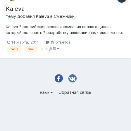
Kaleva
тему добавил
Kaleva
в
Смежники
Kaleva ? российская оконная компания полного цикла,
который включает: ? разработку инновационных оконных пвх
систем; ? выпуск оконного профиля; ? производство
14 марта, 2014
19 ответов
пластиковых окон; ? полный комплекс услуг по доставке
(и ещё 5)
окна
пвх.
изделий в дома Клиентов и их установку, отделку оконных
проемов, гарантийное и п...
Язык
Обратная связь