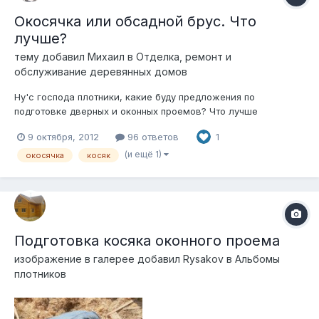
Окосячка или обсадной брус. Что
лучше?
тему добавил
Михаил
в
Отделка, ремонт и
обслуживание деревянных домов
Ну'с господа плотники, какие буду предложения по
подготовке дверных и оконных проемов? Что лучше
обсадной брус или косяк (тот который окосячка)? Косяк: 1.
9 октября, 2012
96 ответов
1
Снизу подушка, она же подоконник 2. На концах бревен в
проеме - забривка (ШИП то есть). 3. В боковинах (плахи
(и ещё 1)
окосячка
косяк
шириной ~ диаметр бревен в проеме)...
Подготовка косяка оконного проема
изображение в галерее добавил
Rysakov
в
Альбомы
плотников