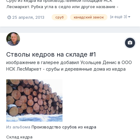
Сруб из кедра на производственной площадке НСК
Лесмаркет. Рубка угла в седло или другое название -
самозакаливающийся канадский замок
(и ещё 3)
25 апреля, 2013
сруб
канадский замок
Стволы кедров на складе #1
изображение в галерее добавил
Усольцев Денис
в
ООО
НСК ЛесМаркет - срубы и деревянные дома из кедра
Из альбома
Производство срубов из кедра
Склад кедра