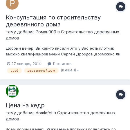
Консультация по строительству
деревянного дома
тему добавил
Роман009
в
Строительство деревянных
домов
Добрый вечер ,Вы как-то писали ,что у Вас есть плотник
высоко квалифицированный Сергей Дроздов ,возможно ли
воспользоваться его услугами срубить и построить дом с
27 января, 2014
11 ответов
нуля в Истринском районе Московской области?
(и ещё 1)
сруб
деревянный дом
Цена на кедр
тему добавил
domlafet
в
Строительство деревянных
домов
Всём добрый вечер!. Уважаемые плотники поделитесь по