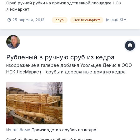
Сруб ручной рубки на производственной площадке НСК
Лесмаркет
(и ещё 3)
25 апреля, 2013
сруб
нск лесмаркет
Рубленый в ручную сруб из кедра
изображение в галерее добавил
Усольцев Денис
в
ООО
НСК ЛесМаркет - срубы и деревянные дома из кедра
Из альбома
Производство срубов из кедра
Сруб из бревна кедра рубленый в ручную