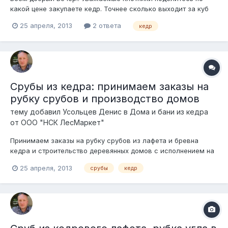
какой цене закупаете кедр. Точнее сколько выходит за куб
на вашей площадке с доставкой и т.д.? Нам предлагают по
25 апреля, 2013
2 ответа
кедр
7000р без учёта доставки если не ошибаюсь из
Красноярска. Очень хотим проработать этот вопрос может
какие-то проволочки бываю :huh:...
Срубы из кедра: принимаем заказы на
рубку срубов и производство домов
тему добавил
Усольцев Денис
в
Дома и бани из кедра
от ООО "НСК ЛесМаркет"
Принимаем заказы на рубку срубов из лафета и бревна
кедра и строительство деревянных домов с исполнением на
лето 2013 года. Фотографии наших срубов из кругляка кедра
25 апреля, 2013
срубы
кедр
и лафета можно посмотреть в нашей галерее: Производство
срубов из кедра и Деревянные дома из кедра