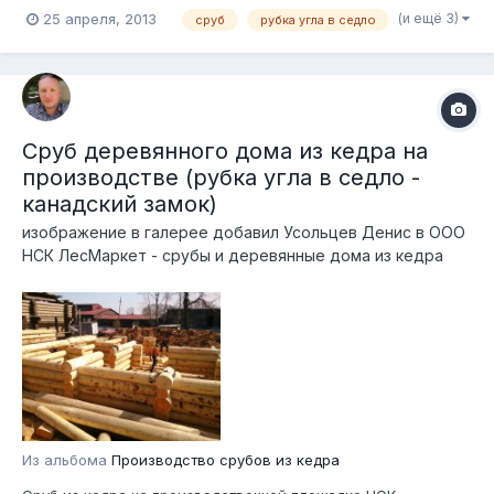
(и ещё 3)
25 апреля, 2013
сруб
рубка угла в седло
Сруб деревянного дома из кедра на
производстве (рубка угла в седло -
канадский замок)
изображение в галерее добавил
Усольцев Денис
в
ООО
НСК ЛесМаркет - срубы и деревянные дома из кедра
Из альбома
Производство срубов из кедра