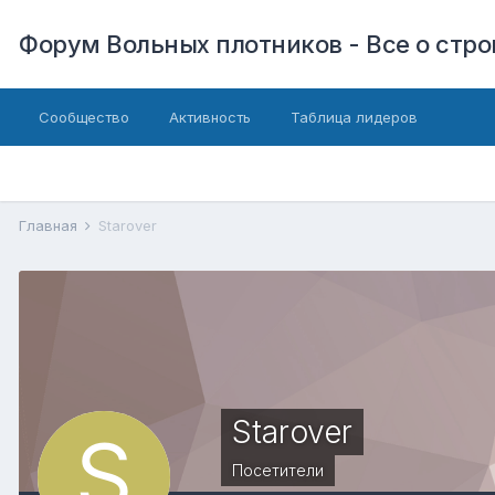
Форум Вольных плотников - Все о стр
Сообщество
Активность
Таблица лидеров
Главная
Starover
Starover
Посетители