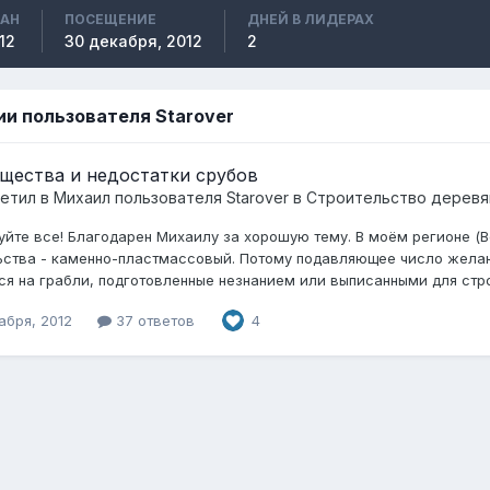
ВАН
ПОСЕЩЕНИЕ
ДНЕЙ В ЛИДЕРАХ
12
30 декабря, 2012
2
ии пользователя Starover
щества и недостатки срубов
ветил в
Михаил
пользователя
Starover
в
Строительство деревя
уйте все! Благодарен Михаилу за хорошую тему. В моём регионе (В
ьства - каменно-пластмассовый. Потому подавляющее число желаю
ся на грабли, подготовленные незнанием или выписанными для стро
абря, 2012
37 ответов
4