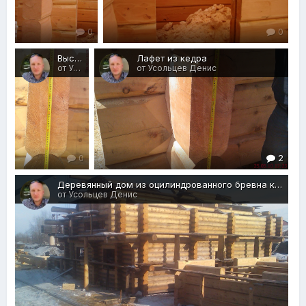
0
0
Высота лафета - более 50 см
Лафет из кедра
от Усольцев Денис
от Усольцев Денис
0
2
Деревянный дом из оцилиндрованного бревна кедра
от Усольцев Денис