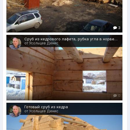
3
Сруб из кедрового лафета, рубка угла в норвежский замок
от Усольцев Денис
0
Готовый сруб из кедра
от Усольцев Денис