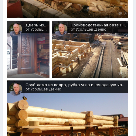
0
Дверь из массива с ручной резьбой
Производственная база НСК Лесмаркет
от Усольцев Денис
от Усольцев Денис
0
0
Сруб дома из кедра, рубка угла в канадскую чашку / рубка угла в седло
от Усольцев Денис