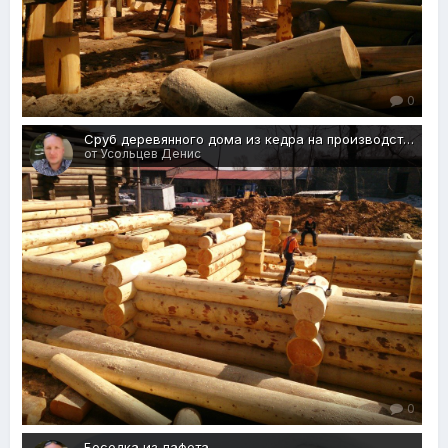
0
Сруб деревянного дома из кедра на производстве (рубка угла в седло - канадский замок)
от Усольцев Денис
0
Беседка из лафета