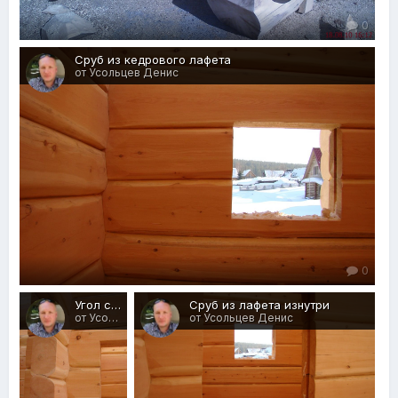
0
Сруб из кедрового лафета
от Усольцев Денис
0
Угол сруба, рубленого "в седло" (норвежская чашка)
Сруб из лафета изнутри
от Усольцев Денис
от Усольцев Денис