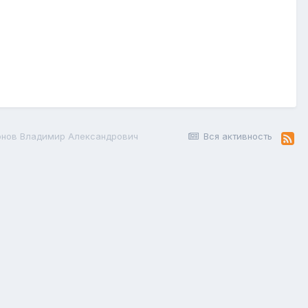
рнов Владимир Александрович
Вся активность