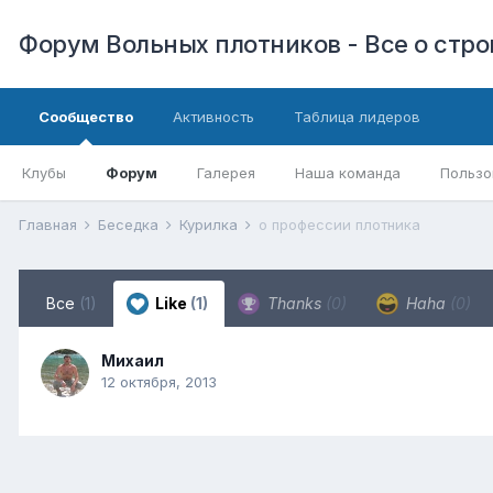
Форум Вольных плотников - Все о стр
Сообщество
Активность
Таблица лидеров
Клубы
Форум
Галерея
Наша команда
Пользо
Главная
Беседка
Курилка
о профессии плотника
Все
(1)
Like
(1)
Thanks
(0)
Haha
(0)
Михаил
12 октября, 2013