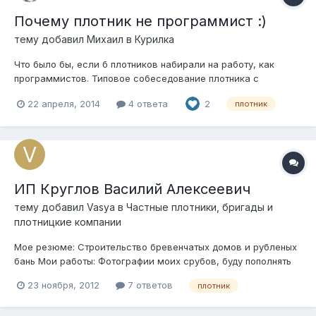
Почему плотник не программист :)
тему добавил
Михаил
в
Курилка
Что было бы, если б плотников набирали на работу, как
программистов. Типовое собеседование плотника с
работодателем Попячено с Хабра и немного прилизано
22 апреля, 2014
4 ответа
2
плотник
ИП Круглов Василий Алексеевич
тему добавил
Vasya
в
Частные плотники, бригады и
плотницкие компании
Мое резюме: Строительство бревенчатых домов и рубленых
бань Мои работы: Фотографии моих срубов, буду пополнять
постепенно Принимаю заказы на строительство и отделку
23 ноября, 2012
7 ответов
плотник
деревянных домов. Есть зимний лес. Есть площадка для
хранения срубов до весны - начала лета. Готов отвечать на