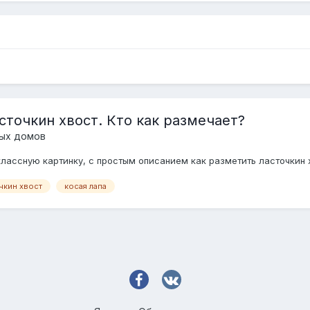
сточкин хвост. Кто как размечает?
ых домов
классную картинку, с простым описанием как разметить ласточкин х
чкин хвост
косая лапа