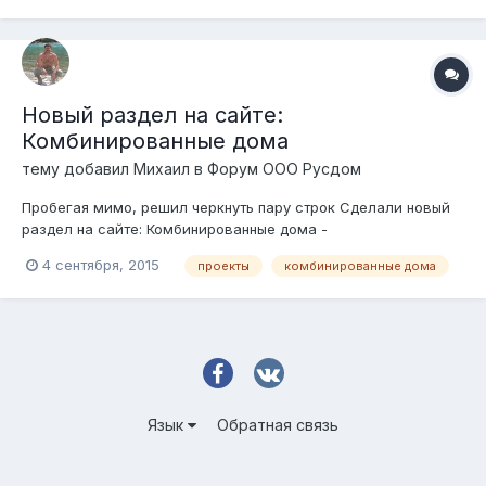
Новый раздел на сайте:
Комбинированные дома
тему добавил
Михаил
в
Форум ООО Русдом
Пробегая мимо, решил черкнуть пару строк Сделали новый
раздел на сайте: Комбинированные дома -
http://www.rusdom.ru/projects-combo/ Разместил первый
4 сентября, 2015
проекты
комбинированные дома
проект: Негоциант - http://www.rusdom.ru/projects-
combo/negotiant/ Пожелания? Замечания? Высказывания?
Язык
Обратная связь