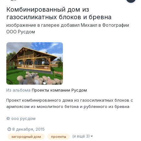
Комбинированный дом из
газосиликатных блоков и бревна
изображение в галерее добавил
Михаил
в
Фотографии
ООО Русдом
Из альбома
Проекты компании Русдом
Проект комбинированного дома из газосиликатных блоков с
армпоясом из монолитного бетона и рубленного из бревна
второго этажа "Негоциант". Читать далее:
© ооо русдом
http://www.rusdom.ru/projects-combo/negotiant/
8 декабря, 2015
(и ещё 3)
загородный дом
проекты