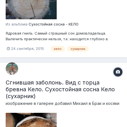
Из альбома
Сухостойная сосна - КЕЛО
Ядровая гниль. Самый страшный сон домовладельца.
Вылечить практически нельзя, т.к. находится глубоко в
массиве бревна, пропитать на такую глубину - нереально.
24 сентября, 2015
кело
сухарник
Сгнившая заболонь. Вид с торца
бревна Кело. Сухостойная сосна Кело
(сухарник)
изображение в галерее добавил
Михаил
в
Брак и косяки