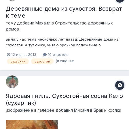
Деревянные дома из сухостоя. Возврат
к теме
тему добавил
Михаил
в
Строительство деревянных
домов
Была у нас тема несколько лет назад: Деревянные дома из
сухостоя. А тут сижу, читаю Урочное положение о
строительстве в Российской империи и натыкаюсь на такое
12 июня, 2013
10 ответов
предложение:
(и ещё 1)
сухарник
сухостой
Ядровая гниль. Сухостойная сосна Кело
(сухарник)
изображение в галерее добавил
Михаил
в
Брак и косяки