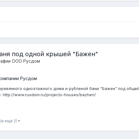
аня под одной крышей "Бажен"
рафии ООО Русдом
компании Русдом
еревянного одноэтажного дома и рубленой бани "Бажен" под обще
: http://www.rusdom.ru/projects-houses/bazhen/
(и ещё 2)