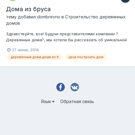
Дома из бруса
тему добавил
dombrevno
в
Строительство деревянных
домов
Здравствуйте, все! Будучи представителями компании ?
Деревянные дома?, мы хотели бы рассказать об уникальной
акции, которую проводим. В настоящее время, мы возводим
27 июня, 2014
великолепные дома из бруса и профилированного бруса по
деревянные дома дома из б
урса построить дом
самым низким ценам прошлых строительных сезонов. При
предоплате всего в 2%, а пр...
Язык
Обратная связь