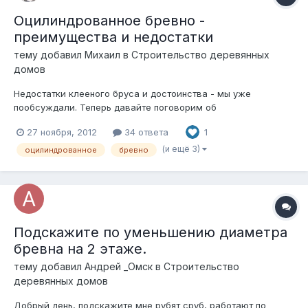
Оцилиндрованное бревно -
преимущества и недостатки
тему добавил
Михаил
в
Строительство деревянных
домов
Недостатки клееного бруса и достоинства - мы уже
пообсуждали. Теперь давайте поговорим об
оцилинрованном бревне. Вот тут завели разговор про
27 ноября, 2012
34 ответа
1
наружный плотный слой древесины и почему появляются
сильные трещины в оцилиндрованном бревне. Преимущества
(и ещё 3)
оцилиндрованное
бревно
оцилиндрованного бревна: 1. Технологичность. Оцилин...
Подскажите по уменьшению диаметра
бревна на 2 этаже.
тему добавил
Андрей _Омск
в
Строительство
деревянных домов
Добрый день, подскажите мне рубят сруб, работают по