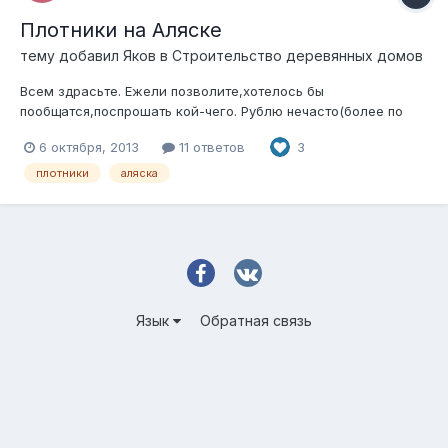
Плотники на Аляске
тему добавил
Яков
в
Строительство деревянных домов
Всем здрасьте. Ежели позволите,хотелось бы
пообщатся,поспрошать кой-чего. Рублю нечасто(более по
кузнечной части,да и этим не совсем живу-в моей далекой/
6 октября, 2013
11 ответов
3
таежной деревне(Galena называется,это в западно-
центральной Аляске,то бишь нездешний я... ),и будучи зело
плотники
аляска
"вольным",от заказчика глупостей не терп...
Язык
Обратная связь