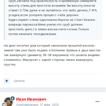
сруб,загнали под кровлю(пусть и временную.Замеряете
высоту стены,для простоты возьмём 3м высоту,пока не
станет 2.75м даже и не пытайтесь что либо делать,7-8%
усадка,если ускорять процесс-себе дороже
будет,порвёт стены однозначно.Короче не стоит бежать
впереди паровоза.Меня учили,что сруб должен
простоять цикл,т.е зима+весна+лето+осень.Только
потом начинать телодвижение.
На днях посетил дом который закончили прошлой весной,-
зимой там уже было подано отопление. Брёвна в двух местах
так вывернуло (диаметр 36-38 вершинка) что шканты видимо
сломались. Мауэрлат с одной стороны также вывернуло,
грустно.
Цитата
Иван Иванович
Опубликовано:
17 мая, 2013