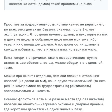
(несколько сотен домов) такой проблемы не было.
Простите за подозрительность, но мне как-то не верится что
во всех этих домах вы бывали, скажем, после 3-х лет
эксплуатации... Я построил немного домов, и некоторые из них
я даже не видел в собранном виде после монтажа, ибо
увезли их с площадки далеко. А построив сотни домов- в
каждом побывать... честь и хвала вам, но верится мало.
Если говорить о причинах такого выворачивания- нужно
выяснять все обстоятельства, можно обсудить в отдельной
теме.
Можно про шканты отдельно, чем они плохи? Я сторонник
нагелей (из доски 40 мм), но на срубе технологичней (то есть
речь о компромисе по трудозатраты-эффективность)
засверливаться и шкантить.
Помимо фронтонов есть еще разные места где без шкантов/
нагелей не обойтись- например оконные и дверные проёмы,
где коротыши держатся на одной чашке и пазу.