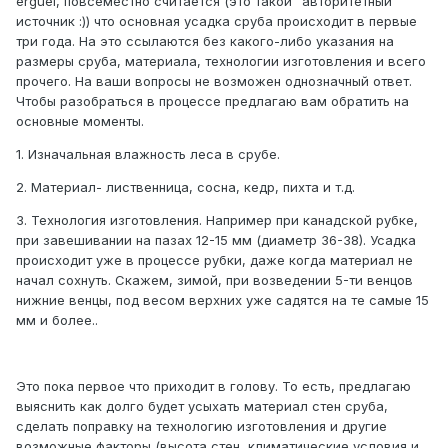
erguei, повсеместно считается (это такой "авторитетный"
источник :)) что основная усадка сруба происходит в первые
три года. На это ссылаются без какого-либо указания на
размеры сруба, материала, технологии изготовления и всего
прочего. На ваши вопросы не возможен однозначный ответ.
Чтобы разобраться в процессе предлагаю вам обратить на
основные моменты.
1. Изначальная влажность леса в срубе.
2. Материал- лиственница, сосна, кедр, пихта и т.д.
3. Технология изготовления. Например при канадской рубке,
при завешивании на пазах 12-15 мм (диаметр 36-38). Усадка
происходит уже в процессе рубки, даже когда материал не
начал сохнуть. Скажем, зимой, при возведении 5-ти венцов
нижние венцы, под весом верхних уже садятся на те самые 15
мм и более..
Это пока первое что приходит в голову. То есть, предлагаю
выяснить как долго будет усыхать материал стен сруба,
сделать поправку на технологию изготовления и другие
возможные факторы (высота стен, климатические условия и