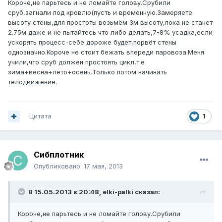
Короче,не парьтесь и не ломайте голову.Срубили
сруб,загнали под кровлю(пусть и временную.Замеряете
высоту стены,для простоты возьмём 3м высоту,пока не станет
2.75м даже и не пытайтесь что либо делать,7-8% усадка,если
ускорять процесс-себе дороже будет,порвёт стены
однозначно.Короче не стоит бежать впереди паровоза.Меня
учили,что сруб должен простоять цикл,т.е
зима+весна+лето+осень.Только потом начинать
телодвижение.
Цитата
1
Сибплотник
Опубликовано:
17 мая, 2013
В 15.05.2013 в 20:48, elki-palki сказал:
Короче,не парьтесь и не ломайте голову.Срубили