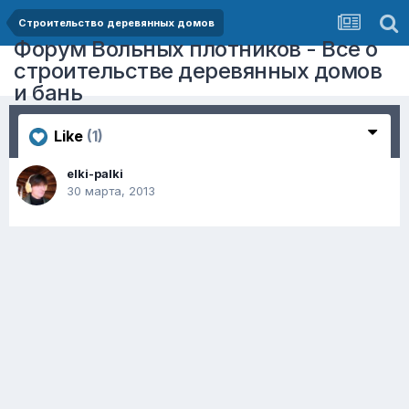
Строительство деревянных домов
Форум Вольных плотников - Все о
строительстве деревянных домов
и бань
Like
(1)
elki-palki
30 марта, 2013