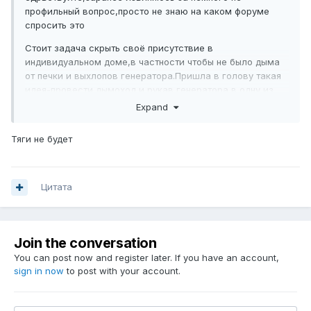
профильный вопрос,просто не знаю на каком форуме
спросить это
Стоит задача скрыть своё присутствие в
индивидуальном доме,в частности чтобы не было дыма
от печки и выхлопов генератора.Пришла в голову такая
идея-провести дымоход и рукав генератора в одну из
комнат,чтобы дым оседал в той комнате,а саму комнату
Expand
наглухо замуровать.Получится ли?
Тяги не будет
Цитата
Join the conversation
You can post now and register later. If you have an account,
sign in now
to post with your account.