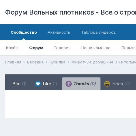
Форум Вольных плотников - Все о стр
Сообщество
Активность
Таблица лидеров
Клубы
Форум
Галерея
Наша команда
Пользо
Главная
Беседка
Курилка
Животные домашние и не тольк
Все
(1)
Like
(1)
Thanks
(0)
Haha
(0)