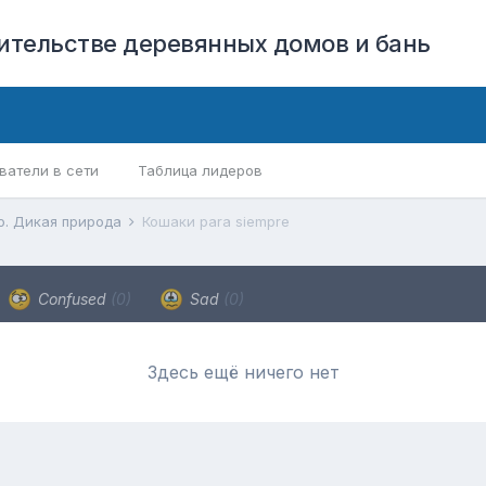
оительстве деревянных домов и бань
ватели в сети
Таблица лидеров
о. Дикая природа
Кошаки para siempre
Confused
(0)
Sad
(0)
Здесь ещё ничего нет