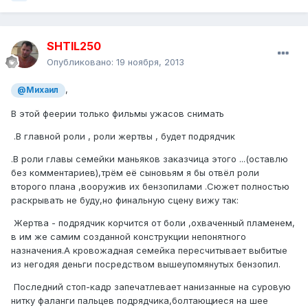
SHTIL250
Опубликовано:
19 ноября, 2013
,
@Михаил
В этой феерии только фильмы ужасов снимать
.В главной роли , роли жертвы , будет подрядчик
.В роли главы семейки маньяков заказчица этого ...(оставлю
без комментариев),трём её сыновьям я бы отвёл роли
второго плана ,вооружив их бензопилами .Сюжет полностью
раскрывать не буду,но финальную сцену вижу так:
Жертва - подрядчик корчится от боли ,охваченный пламенем,
в им же самим созданной конструкции непонятного
назначения.А кровожадная семейка пересчитывает выбитые
из негодяя деньги посредством вышеупомянутых бензопил.
Последний стоп-кадр запечатлевает нанизанные на суровую
нитку фаланги пальцев подрядчика,болтающиеся на шее