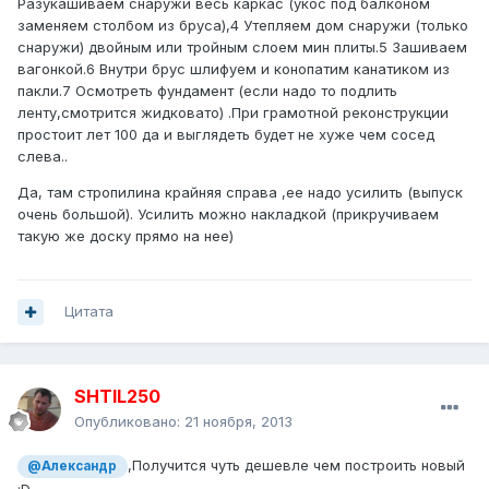
Разукашиваем снаружи весь каркас (укос под балконом
заменяем столбом из бруса),4 Утепляем дом снаружи (только
снаружи) двойным или тройным слоем мин плиты.5 Зашиваем
вагонкой.6 Внутри брус шлифуем и конопатим канатиком из
пакли.7 Осмотреть фундамент (если надо то подлить
ленту,смотрится жидковато) .При грамотной реконструкции
простоит лет 100 да и выглядеть будет не хуже чем сосед
слева..
Да, там стропилина крайняя справа ,ее надо усилить (выпуск
очень большой). Усилить можно накладкой (прикручиваем
такую же доску прямо на нее)
Цитата
SHTIL250
Опубликовано:
21 ноября, 2013
,Получится чуть дешевле чем построить новый
@Александр
:D