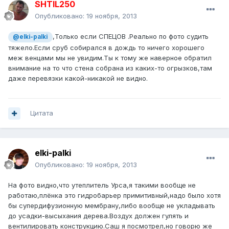
SHTIL250
Опубликовано:
19 ноября, 2013
,Только если СПЕЦОВ .Реально по фото судить
@elki-palki
тяжело.Если сруб собирался в дождь то ничего хорошего
меж венцами мы не увидим.Ты к тому же наверное обратил
внимание на то что стена собрана из каких-то огрызков,там
даже перевязки какой-никакой не видно.
Цитата
elki-palki
Опубликовано:
19 ноября, 2013
На фото видно,что утеплитель Урса,я такими вообще не
работаю,плёнка это гидробарьер примитивный,надо было хотя
бы супердифузионную мембрану,либо вообще не укладывать
до усадки-высыхания дерева.Воздух должен гулять и
вентилировать конструкцию.Саш я посмотрел,но говорю же