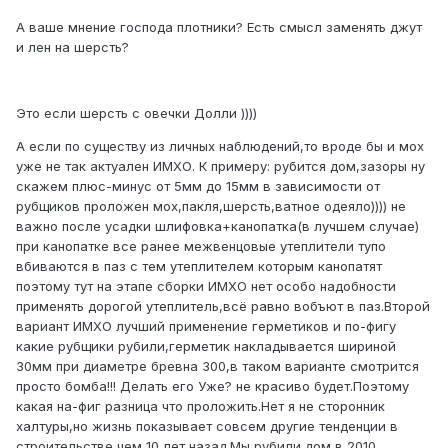
А ваше мнение господа плотники? Есть смысл заменять джут
и лен на шерсть?
Это если шерсть с овечки Долли ))))
А если по существу из личных наблюдений,то вроде бы и мох
уже не так актуален ИМХО. К примеру: рубится дом,зазоры ну
скажем плюс-минус от 5мм до 15мм в зависимости от
рубщиков проложен мох,пакля,шерсть,ватное одеяло)))) не
важно после усадки шлифовка+канопатка(в лучшем случае)
при канопатке все ранее межвенцовые утеплители тупо
вбиваются в паз с тем утеплителем которым канопатят
поэтому тут на этапе сборки ИМХО нет особо надобности
применять дорогой утеплитель,всё равно вобъют в паз.Второй
вариант ИМХО лучший применение герметиков и по-фигу
какие рубщики рубили,герметик накладывается шириной
30мм при диаметре бревна 300,в таком варианте смотрится
просто бомба!!! Делать его Уже? не красиво будет.Поэтому
какая на-фиг разница что проложить.Нет я не сторонник
халтуры,но жизнь показывает совсем другие тенденции в
строительстве чем 10 лет назад.Мы рубили дом в 2010