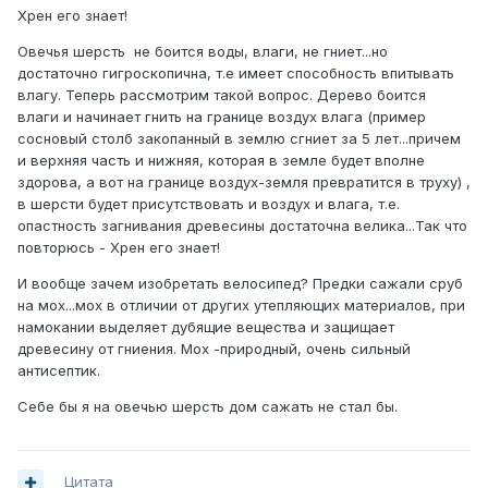
Хрен его знает!
Овечья шерсть не боится воды, влаги, не гниет...но
достаточно гигроскопична, т.е имеет способность впитывать
влагу. Теперь рассмотрим такой вопрос. Дерево боится
влаги и начинает гнить на границе воздух влага (пример
сосновый столб закопанный в землю сгниет за 5 лет...причем
и верхняя часть и нижняя, которая в земле будет вполне
здорова, а вот на границе воздух-земля превратится в труху) ,
в шерсти будет присутствовать и воздух и влага, т.е.
опастность загнивания древесины достаточна велика...Так что
повторюсь - Хрен его знает!
И вообще зачем изобретать велосипед? Предки сажали сруб
на мох...мох в отличии от других утепляющих материалов, при
намокании выделяет дубящие вещества и защищает
древесину от гниения. Мох -природный, очень сильный
антисептик.
Себе бы я на овечью шерсть дом сажать не стал бы.
Цитата