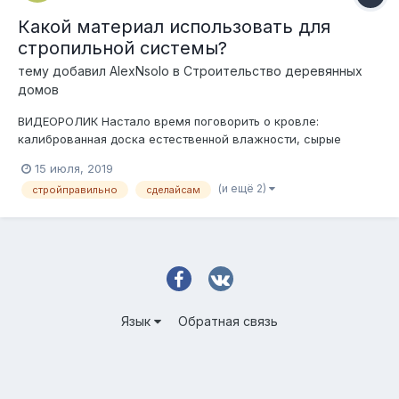
Какой материал использовать для
стропильной системы?
тему добавил
AlexNsolo
в
Строительство деревянных
домов
ВИДЕОРОЛИК Настало время поговорить о кровле:
калиброванная доска естественной влажности, сырые
стропила, столько лажи встречается в строительных сметах.
15 июля, 2019
Крыша, в первую очередь, стропильная система — это ее
(и ещё 2)
стройправильно
сделайсам
кости, помимо несущей способности, важно, чтобы
стропильная система еще не деформ...
Язык
Обратная связь