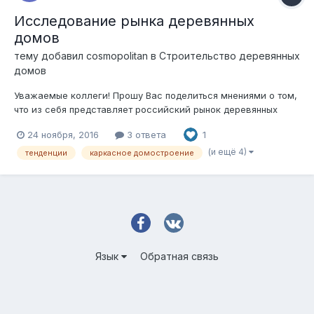
Исследование рынка деревянных
домов
тему добавил
cosmopolitan
в
Строительство деревянных
домов
Уважаемые коллеги! Прошу Вас поделиться мнениями о том,
что из себя представляет российский рынок деревянных
домов. Мой интерес вызван подготовкой к проведению
24 ноября, 2016
3 ответа
1
соответствующего маркетингового исследования - и в связи
с этим, пониманием того, что срез разных точек зрения
(и ещё 4)
тенденции
каркасное домостроение
всегда продуктивнее, нежели...
Язык
Обратная связь