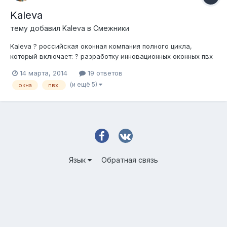
Kaleva
тему добавил
Kaleva
в
Смежники
Kaleva ? российская оконная компания полного цикла,
который включает: ? разработку инновационных оконных пвх
систем; ? выпуск оконного профиля; ? производство
14 марта, 2014
19 ответов
пластиковых окон; ? полный комплекс услуг по доставке
(и ещё 5)
окна
пвх.
изделий в дома Клиентов и их установку, отделку оконных
проемов, гарантийное и п...
Язык
Обратная связь