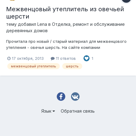
Межвенцовый утеплитель из овечьей
шерсти
тему добавил
Lena
в
Отделка, ремонт и обслуживание
деревянных домов
Прочитала про новый / старый материал для межвенцового
утепления - овечья шерсть. На сайте компании
производителя (http://www.klimalan.ru) написано все очень
17 октября, 2013
11 ответов
1
красиво: 1. Шерстяное полотно из овечей шерсти - не
слеживается 2. У овечей шерсти высокие
межвенцовый утеплитель
шерсть
теплоизоляционные характеристики 3. Шерстяное по...
Язык
Обратная связь