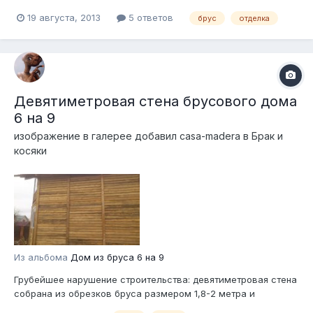
...поставили нам дом из профилированного бруса камерной
19 августа, 2013
5 ответов
брус
отделка
сушки, полы черновые. Покрыли крышу металлочерепицей.
Не получается дом до холодов "под Ключ" поставить ( с
отоплением, чтоб..) Сейчас с...
Девятиметровая стена брусового дома
6 на 9
изображение в галерее добавил
casa-madera
в
Брак и
косяки
Из альбома
Дом из бруса 6 на 9
Грубейшее нарушение строительства: девятиметровая стена
собрана из обрезков бруса размером 1,8-2 метра и
скреплена досками