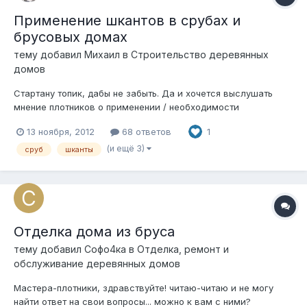
Применение шкантов в срубах и
брусовых домах
тему добавил
Михаил
в
Строительство деревянных
домов
Стартану топик, дабы не забыть. Да и хочется выслушать
мнение плотников о применении / необходимости
применения шкантов в срубах и брусовых домах.
13 ноября, 2012
68 ответов
1
(и ещё 3)
сруб
шканты
Отделка дома из бруса
тему добавил
Софо4ка
в
Отделка, ремонт и
обслуживание деревянных домов
Мастера-плотники, здравствуйте! читаю-читаю и не могу
найти ответ на свои вопросы... можно к вам с ними?