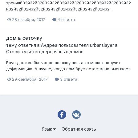
зренияй32й32й32й32й32й32й32й32й32й32й32й32й32й32й32
й32й32й32й32й32й32й32й32й32й32й32й32й32й32...
28 октября, 2017
4 ответа
дом в сеточку
тему ответил в
Андреа
пользователя
urbanslayer
в
Строительство деревянных домов
Брус должен быть хорошо высушен, а то может получит
деформацию. А лучше, когда сам брус естествено высыхает.
29 сентября, 2017
3 ответа
Язык
Обратная связь