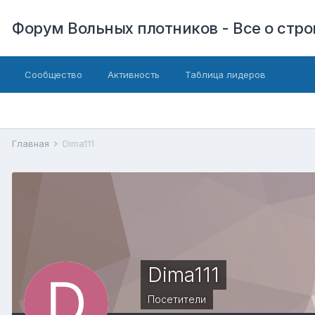
Форум Вольных плотников - Все о стр
Сообщество
Активность
Таблица лидеров
Главная
Dima111
Dima111
Посетители