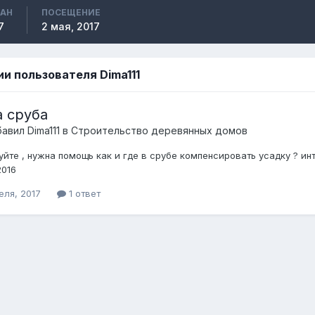
ВАН
ПОСЕЩЕНИЕ
7
2 мая, 2017
и пользователя Dima111
а сруба
бавил
Dima111
в
Строительство деревянных домов
йте , нужна помощь как и где в срубе компенсировать усадку ? ин
2016
еля, 2017
1 ответ