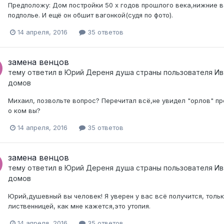
Предположу: Дом постройки 50 х годов прошлого века,нижние ве
подполье. И ещё он обшит вагонкой(судя по фото).
14 апреля, 2016
35 ответов
замена венцов
тему ответил в
Юрий Дереня душа страны
пользователя
Ив
домов
Михаил, позвольте вопрос? Перечитал всё,не увидел "орлов" пр
о ком вы?
14 апреля, 2016
35 ответов
замена венцов
тему ответил в
Юрий Дереня душа страны
пользователя
Ив
домов
Юрий,душевный вы человек! Я уверен у вас всё получится, тол
лиственницей, как мне кажется,это утопия.
14 апреля, 2016
35 ответов