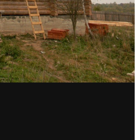
Share
По
жения автора
Александр 60
отреагиро
 in now
to post with your account.