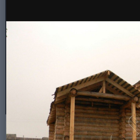
© ООО Русдом
Фасад рубленого дома по старин