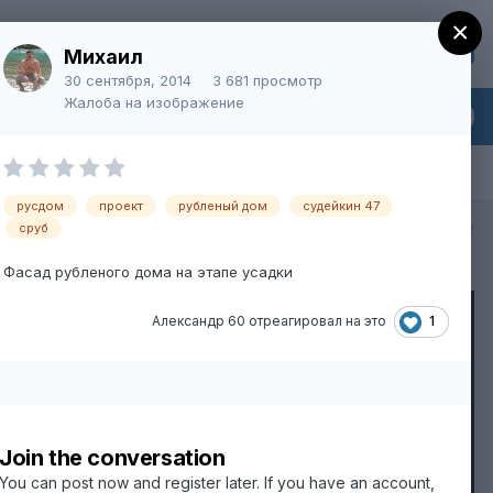
×
Регистрация
Уже зарегистрированы? Войти
Михаил
30 сентября, 2014
3 681 просмотр
Жалоба на изображение
русдом
проект
рубленый дом
судейкин 47
Вся активность
сруб
Фасад рубленого дома на этапе усадки
1
Александр 60
отреагировал на это
Join the conversation
You can post now and register later. If you have an account,