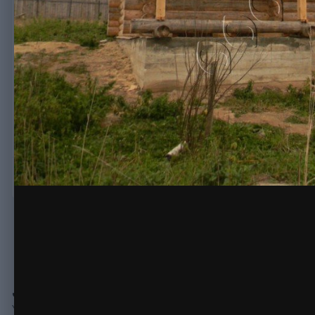
русдом
проект
рубленый дом
судейкин 47
сруб
Автор:
Михаил
30 сентября, 2014
3 681 просмотр
Другие изобра
Фасад рубленого дома на этапе усадки
КОПИРАЙТ
© ООО Русдом
Жалоба на изображение
Нет комментариев для отображения
Join the conversation
You can post now and register later. If you have an account,
sign