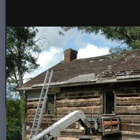
© с
Канадский рубленый деревянный
рубленый дом
канадский деревянный дом