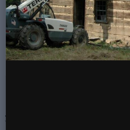
Автор:
Михаил
3 марта, 2013
5 188 просмотров
Другие изображ
Настоящий канадский деревянный дом. Место положения этог
КОПИРАЙТ
© с
Жалоба на изображение
Нет комментариев для отображения
Join the conversation
You can post now and register later. If you have an account,
sign