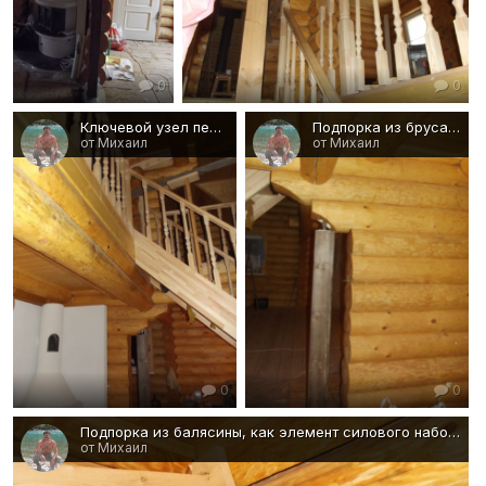
0
0
Ключевой узел пересечения внутренних капитальных стен и балок перекрытия
Подпорка из бруса для поддержания капитальной стены
от Михаил
от Михаил
0
0
Подпорка из балясины, как элемент силового набора здания :)
от Михаил