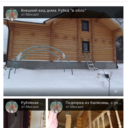
Внешний вид дома. Рубка "в обло"
от Михаил
0
Рубленая капитальная стена, дверной проем без косяка
Подпорка из балясины, с упором в балку перекрытия
от Михаил
от Михаил