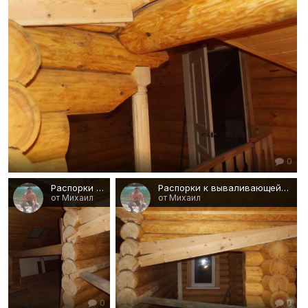
0
Распорки к кривой стене второго этажа
Распорки к вываливающейся стене
от Михаил
от Михаил
0
0