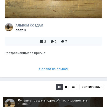
АЛЬБОМ СОЗДАЛ
alfaz-k
2
0
7
Растрескавшиеся бревна
Жалоба на альбом
СОРТИРОВКА
Лучевые трещины ядровой части древесины
от alfaz-k